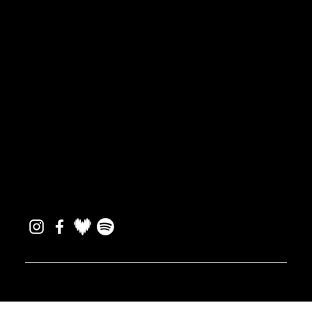
Le festival
La p’tite histoire
Time machine
Partenaires
Bénévoles
Mentions
Mentions légales
Création graphique : 21grmms
Réalisation web : La Girafe
© Festival Chausse Tes Tongs / N° d’agrément 22 JEP 176 -
PLATES V-D-2020-002778 et V-D-2020-002835 /
Visuel
: 21grmms