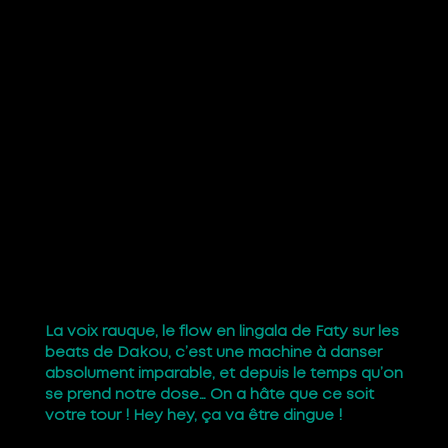
son inclassable, fusion explosive de rythmes,
de l’amapiano sud-africain au kuduro angolais,
des nouveaux sons afrobeats, avec des
influences garage punk et hip-hop. Tshegue,
c’est ainsi que l’on nomme les enfants des rues
à Kinshasa, les gosses un peu rebelles qui font
du son avec ce qu’ils ont sous la main. Leur
troisième EP Argent, sorti cet automne, est une
nouvelle pépite de transe électrique, un
véritable kaléidoscope rythmique. On ne
saurait trop vous conseiller de mettre du
Tshegue dans vos oreilles au plus vite, ça
pourrait lancer votre été un poil plus tôt que
prévu !
La voix rauque, le flow en lingala de Faty sur les
beats de Dakou, c’est une machine à danser
absolument imparable, et depuis le temps qu’on
se prend notre dose… On a hâte que ce soit
votre tour ! Hey hey, ça va être dingue !