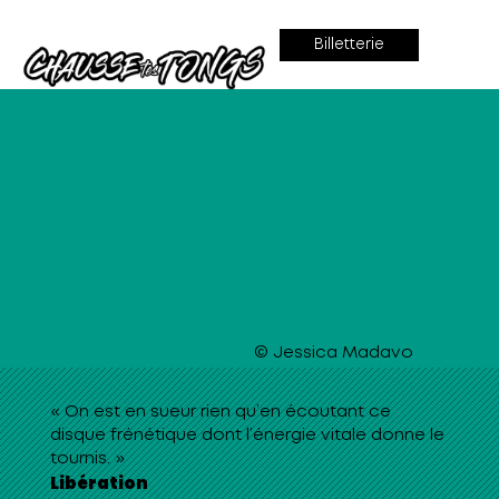
Billetterie
© Jessica Madavo
« On est en sueur rien qu’en écoutant ce
disque frénétique dont l’énergie vitale donne le
tournis. »
Libération