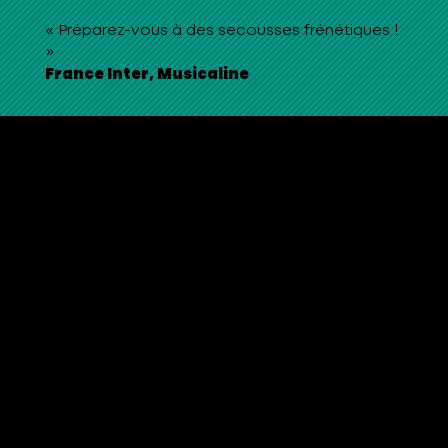
« Préparez-vous à des secousses frénétiques !
»
France Inter, Musicaline
TSHEGUE
Afro-punk / Électro [France / RDC]
Fusion afro-punk-transe-électro, le son de
Tshegue n’a nul équivalent, il est calibré pour
exploser les dancefloors ! À Paris, en 2016, Faty,
originaire de Kinshasa, bercée par la rumba
congolaise et les sons urbains absorbés en
France, rencontre Dakou, percussioniste né
dans la banlieue parisienne, fana de rythmes
latino, hip-hop et rock. Ensemble ils créent un